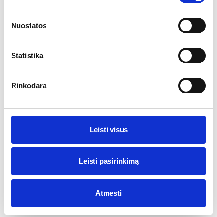
Pasaulinė vyno ir vynuogių organizacija (OIV) skelbia, kad
Ar jums yra 20 metų?
pasaulyje pernai buvo pagaminta 27 milijardai litrų vyno.
Nuostatos
Taip
Ne
Statistika
Rinkodara
Leisti visus
Leisti pasirinkimą
Ispanijos ir Portugalijos vyno festivalis
Klaipėdoje
Atmesti
2015-02-03
ABBI (Baltijos gėrimų pramonės aljansas), vykdydamas
ilgalaikį kokybiško Europos vynų su saugoma kilmės vietos