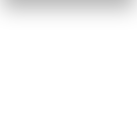
arba saugoma geografine nuoroda bei vynų su vynuogių
veislių nuorodomis populiarinimo vasario mėnesį
organizuoja ciklo „Europos vyno spalvos“ renginį –
„Ispanijos ir Portugalijos vyno festivalį”. Renginys vyks
Klaipėdoje.
Ispanijos ir Portugalijos vyno festivalis
Vilniuje