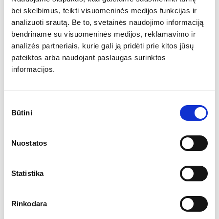
bei skelbimus, teikti visuomeninės medijos funkcijas ir
analizuoti srautą. Be to, svetainės naudojimo informaciją
Plėtra į kaimynines šalis
bendriname su visuomeninės medijos, reklamavimo ir
Nuo šių metų čempionatas vyksta ir kitose
analizės partneriais, kurie gali ją pridėti prie kitos jūsų
Baltijos šalyse. Vasarį jis startavo Rygoje, o
pateiktos arba naudojant paslaugas surinktos
lapkričio 16 d. vyks ir Taline. Organizatoriai
informacijos.
(Lietuvoje varžybas organizuoja Lietuvos
someljė mokykla su Lietuvos someljė asociacija
Sutikimo
ir Lietuvos restoranų vyriausiųjų virėjų ir
Būtini
pasirinkimas
konditerių asociacija) džiaugiasi, kad lietuvių
Ar jums yra 20 metų?
inicijuotas renginys tampa tarptautiniu
Nuostatos
projektu, skatinančiu Baltijos šalių konditerius
Taip
Ne
ir vyno ekspertus dalintis savo patirtimi, o
Statistika
ateityje – galbūt ir pasivaržyti tarpusavyje.
Kur galima paragauti pristatomų desertų?
Rinkodara
Čempionatą stebėti kviečiami visi maisto ir