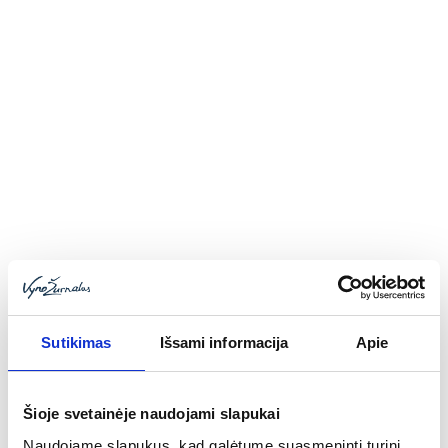
ir man tikras malonumas antrą kartą būti
vertinimo komisijoje.“
Sutikimas
Išsami informacija
Apie
Arūnas Starkus su Falstaff Nordic redaktoriumi
Šioje svetainėje naudojami slapukai
Aivar Hanson iš Estijos
Naudojame slapukus, kad galėtume suasmeninti turinį