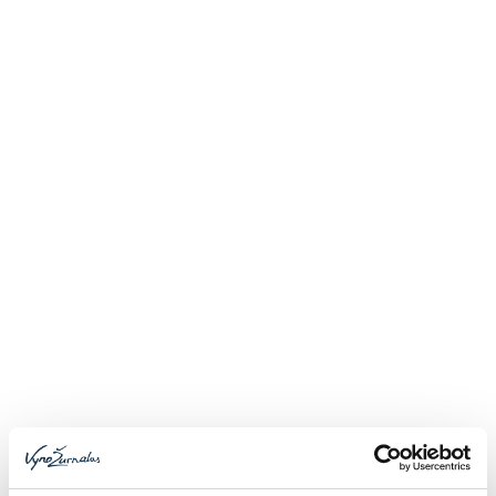
bet ir turėjo pasitelkti teorines, logines žinias
norėdami atsakyti į pateiktus klausimus ar
galvosūkius. Kai kurių klausimų nepavyko įveikti
nei vienam finalininkui. Dalyviai, nepatekę į
paskutinį čempionato etapą, rungėsi šampano
pilstymo konkurse. Jame geriausiai pasirodė ir
tiksliausiai į šešias taures šampaną supilstė
Rytis Grigaitis, atstovaujantis restoranui „St.
Germain“.
Someljė čempionato finalo įtampą greit
pakeitė ovacijos, paskelbus nugalėtojus. Juos
sveikiname ir mes bei linkime toliau tobulinti
žinias ir puoselėti someljė kultūrą.