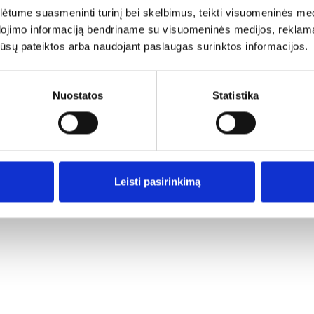
tume suasmeninti turinį bei skelbimus, teikti visuomeninės medij
dojimo informaciją bendriname su visuomeninės medijos, reklamav
os jūsų pateiktos arba naudojant paslaugas surinktos informacijos.
Ar jums yra 20 metų?
Nuostatos
Statistika
Taip
Ne
Leisti pasirinkimą