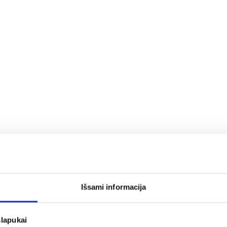
Parduotuvė
AS
REKLAMA
ČEMPIONATAI
Išsami informacija
slapukai