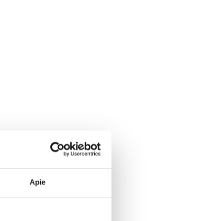
LR
VYNO
ALKOHOLIO
TURIZMAS
ĮSTATYMAI
Apie