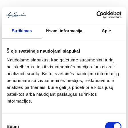
krakmolas virsta cukrumi. Po to agavos
susmulkinamos traiškant jas dideliu volu, kai
kur traukiamu arklio, ir sumaišomos su
vandeniu bei mielėmis. Po fermentacijos misa
Sutikimas
Išsami informacija
Apie
du kartus distiliuojama.
Balta arba sidabrinė tekila po distiliavimo
supilama į plienines statines 14 parų „pailsėti“.
Šioje svetainėje naudojami slapukai
Po to išpilstoma į butelius. Brandintos tekilos
Naudojame slapukus, kad galėtume suasmeninti turinį
būna laikomos naujose ąžuolo statinėse nuo 2
bei skelbimus, teikti visuomeninės medijos funkcijas ir
iki 36 mėnesių ir ilgiau. Dalis
Añejo
ir
Extra Añejo
analizuoti srautą. Be to, svetainės naudojimo informaciją
tekilos brandinamos naudotose burbono, viskio
bendriname su visuomeninės medijos, reklamavimo ir
analizės partneriais, kurie gali ją pridėti prie kitos jūsų
ar romo statinėse, tai suteikia gėrimui
pateiktos arba naudojant paslaugas surinktos
tamsesnę ir sodresnę spalvą.
informacijos.
Ką vartojame Lietuvoje
Sutikimo
Būtini
pasirinkimas