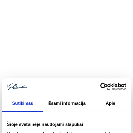
Toggle
navigatio
Meskalio kelias: kryžkelės ir
duobės
2025-08-04
Linas Starkus
Sutikimas
Išsami informacija
Apie
Šioje svetainėje naudojami slapukai