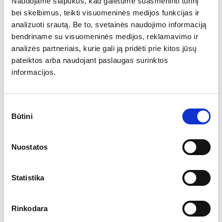
Naudojame slapukus, kad galėtume suasmeninti turinį
bei skelbimus, teikti visuomeninės medijos funkcijas ir
analizuoti srautą. Be to, svetainės naudojimo informaciją
Linas Starkus
bendriname su visuomeninės medijos, reklamavimo ir
analizės partneriais, kurie gali ją pridėti prie kitos jūsų
KITI ŠIO AUTORIAUS STRAIPSNIAI
pateiktos arba naudojant paslaugas surinktos
informacijos.
Gryna ir maišyta tekila
Sutikimo
2015-04-12
Būtini
pasirinkimas
Jei paklausčiau jūsų, koks alkoholinis gėrimas pasaulyje gaminamas
Ar jums yra 20 metų?
seniausiai, daugelis atsakytumėte – alus. Deja, turiu jus nuvilti, ne
Nuostatos
alus, o midus. O jei paklausčiau, kokia šalis labiausiai susijusi su
midumi, turbūt atsakytumėte – Lietuva. Ir vėl suklystumėte, nes tai
Taip
Ne
Kinija, ten gėrimas iš medaus ir ryžių buvo gaminamas jau prieš 9
tūkstančius metų.
Statistika
„Chateau Dereszla“ laukia gerų metų pilkajam
Rinkodara
kekerui suvešėti