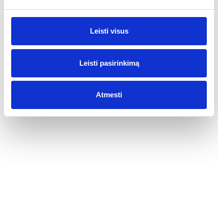
2005-04-12
Leisti visus
„Brunello di Montalcino“ vyndariai
2005-04-12
Leisti pasirinkimą
Graikija - ne vien retsina
Atmesti
2005-04-12
Lėktuvui leidžiantis į Atėnų oro uostą, akį patraukia nedideli
geometrinių figūrų ornamentai. Nusileidus ir pajudėjus link Atėnų,
kur tik žiūrėsi – visas žemės plotas nusėtas vynuogynų. Kur
vynuogių nepasodinta, ten išsikerojusios alyvmedžių šakos. Nedideli
ūkeliai, apsupę antikos miestą, pagyvina ganėtinai skurdų
gamtovaizdį. Nors vyndarystė ir kildinama iš jai priklausančios
Kretos salos, iš kelių tūkstančių vynuogių veislių Graikijoje auga tik
15.