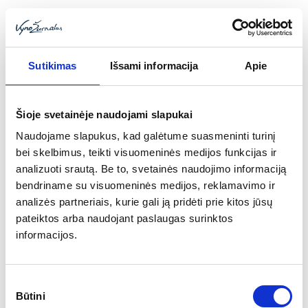
Sutikimas
Išsami informacija
Apie
Šioje svetainėje naudojami slapukai
Naudojame slapukus, kad galėtume suasmeninti turinį
bei skelbimus, teikti visuomeninės medijos funkcijas ir
analizuoti srautą. Be to, svetainės naudojimo informaciją
bendriname su visuomeninės medijos, reklamavimo ir
analizės partneriais, kurie gali ją pridėti prie kitos jūsų
pateiktos arba naudojant paslaugas surinktos
informacijos.
Toggle
Sutikimo
navigatio
Būtini
pasirinkimas