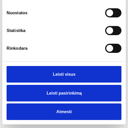
Ar jums yra 20 metų?
REKLAMA
Nuostatos
Taip
Ne
Statistika
Rinkodara
Leisti visus
Leisti pasirinkimą
Atmesti
© 2017 Visos teisės saugomos Vyno žurnalas
Created by
Sonaro