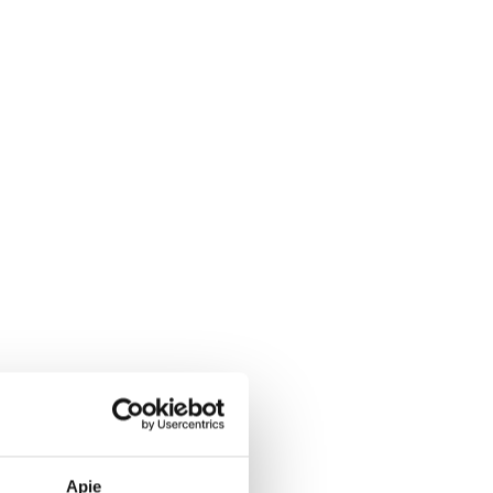
KA
vatumą.
us atvejus, kai tokią informaciją
gali būti naudojama vynozurnalas.lt
saugos įstatymas.
Apie