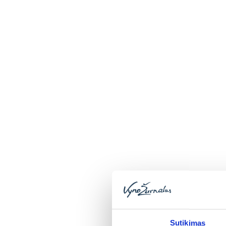
Parduotuvė
P
Privatumo ir saugumo politika
Vynozurnalas.lt saugo asmenų, besinaud
Vynozurnalas.lt nerenka informacijos asme
perduoda pats vynozurnalas.lt svetaine
rinkodaros tikslais, kaip reglamentuoj
Sutikimas