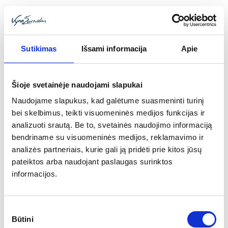
Sutikimas
Išsami informacija
Apie
Šioje svetainėje naudojami slapukai
Toggle
Naudojame slapukus, kad galėtume suasmeninti turinį
navigat
bei skelbimus, teikti visuomeninės medijos funkcijas ir
analizuoti srautą. Be to, svetainės naudojimo informaciją
bendriname su visuomeninės medijos, reklamavimo ir
analizės partneriais, kurie gali ją pridėti prie kitos jūsų
pateiktos arba naudojant paslaugas surinktos
informacijos.
Sutikimo
Būtini
pasirinkimas