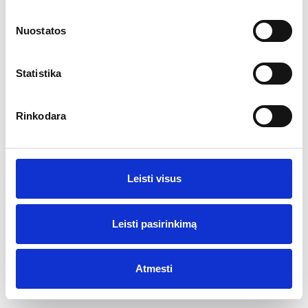
Ar jums yra 20 metų?
Nuostatos
Tragiškas COVID19 pandemijos scenarijus
Taip
Ne
PAR vyno pramonei
Statistika
2021-01-11
Draudimas skinti vynuoges kovo mėnesį, du kartus
uždrausta prekyba alkoholiu, penkioms savaitėms
Rinkodara
uždarytas vyno eksportas – tokia PAR vyndarių “nuotykių”
istorija 2020 m., rašo „Drinks International“. To pasėkoje,
manoma, bankrutuos apie šeštadalis šalies vyninių.
Leisti visus
Leisti pasirinkimą
Atmesti
© 2017 Visos teisės saugomos Vyno žurnalas
Sukurta
Sonaro