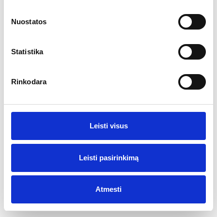
Ar jums yra 20 metų?
Nuostatos
2022-ųjų „Haut-Brion“ ir „Mission Haut-Brion“
2026-03-04
Taip
Ne
Su kilmės nuoroda Pessac Leognan AOC daromi ir baltieji, ir
Statistika
raudonieji vynai. 2022 m. derliaus baltieji net svaresni už
raudonuosius. O pastarieji turi ypač daug taninų ir yra labai
vaisiški. Lietingą 2022 m. žiemą dirva sukaupė daug drėgmės.
Rinkodara
Anksčiau nei įprasta pašildžius saulei, vynmedžiai pabudo
vasarį, todėl paankstėjo visas augimo sezonas. Nors vėliau
nokimą stabdė vandens trūkumas, taip pat birželio, liepos ir
rugpjūčio karščio bangos, uogos sunoko anksti.
Leisti visus
Leisti pasirinkimą
Atmesti
© 2017 Visos teisės saugomos Vyno žurnalas
Sukurta
Sonaro