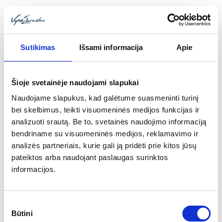
Sutikimas
Išsami informacija
Apie
Šioje svetainėje naudojami slapukai
Toggle
Naudojame slapukus, kad galėtume suasmeninti turinį
navigat
bei skelbimus, teikti visuomeninės medijos funkcijas ir
analizuoti srautą. Be to, svetainės naudojimo informaciją
bendriname su visuomeninės medijos, reklamavimo ir
analizės partneriais, kurie gali ją pridėti prie kitos jūsų
pateiktos arba naudojant paslaugas surinktos
informacijos.
Sutikimo
Būtini
pasirinkimas