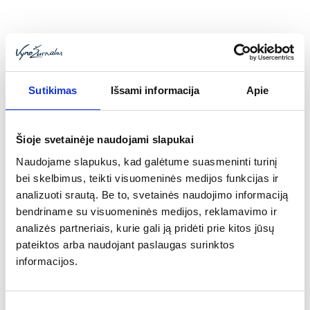
Mirė žymi Vokietijos vyndarė Annegret Reh-
Gartner
2016-10-06
Š.m. spalio 02 nuo vėžio mirė „Reichsgraf von Kesselstatt”
vyninės savininkė Annegret Reh-Gartner. Ji kelis kartus
lankėsi Lietuvoje ir buvo žinoma vyno mėgėjams kaip vieno
geriausių Riesling gamintoja ir kaip šiltas, nuoširdus ir
Sutikimas
Išsami informacija
Apie
suprantantis žmogus.
Šioje svetainėje naudojami slapukai
Naudojame slapukus, kad galėtume suasmeninti turinį
bei skelbimus, teikti visuomeninės medijos funkcijas ir
analizuoti srautą. Be to, svetainės naudojimo informaciją
bendriname su visuomeninės medijos, reklamavimo ir
analizės partneriais, kurie gali ją pridėti prie kitos jūsų
pateiktos arba naudojant paslaugas surinktos
informacijos.
Sutikimo