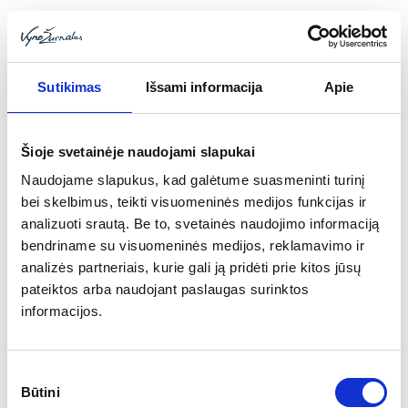
Sutikimas
Išsami informacija
Apie
Šioje svetainėje naudojami slapukai
Naudojame slapukus, kad galėtume suasmeninti turinį
bei skelbimus, teikti visuomeninės medijos funkcijas ir
analizuoti srautą. Be to, svetainės naudojimo informaciją
bendriname su visuomeninės medijos, reklamavimo ir
analizės partneriais, kurie gali ją pridėti prie kitos jūsų
pateiktos arba naudojant paslaugas surinktos
informacijos.
Sutikimo
Toggle
Būtini
pasirinkimas
navigat