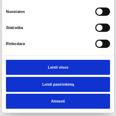
Ar jums yra 20 metų?
Nuostatos
Taip
Ne
Statistika
Rinkodara
Leisti visus
Leisti pasirinkimą
Atmesti
© 2017 Visos teisės saugomos Vyno žurnalas
Sukurta
Sonaro