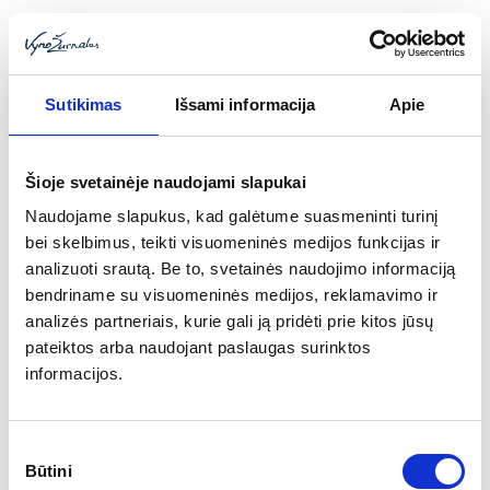
Sutikimas
Išsami informacija
Apie
Šioje svetainėje naudojami slapukai
Naudojame slapukus, kad galėtume suasmeninti turinį
bei skelbimus, teikti visuomeninės medijos funkcijas ir
analizuoti srautą. Be to, svetainės naudojimo informaciją
bendriname su visuomeninės medijos, reklamavimo ir
analizės partneriais, kurie gali ją pridėti prie kitos jūsų
pateiktos arba naudojant paslaugas surinktos
informacijos.
Sutikimo
Toggle
Būtini
pasirinkimas
navigat