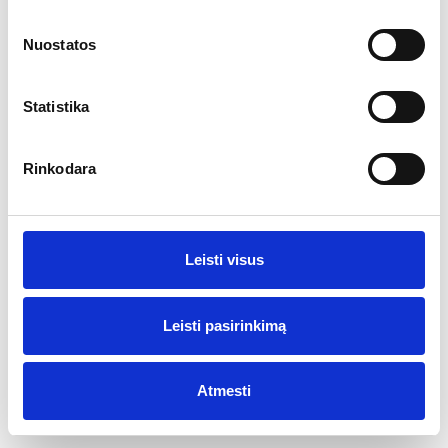
Ar jums yra 20 metų?
Nuostatos
Taip
Ne
Statistika
Rinkodara
Leisti visus
Leisti pasirinkimą
Atmesti
© 2017 Visos teisės saugomos Vyno žurnalas
Sukurta
Sonaro