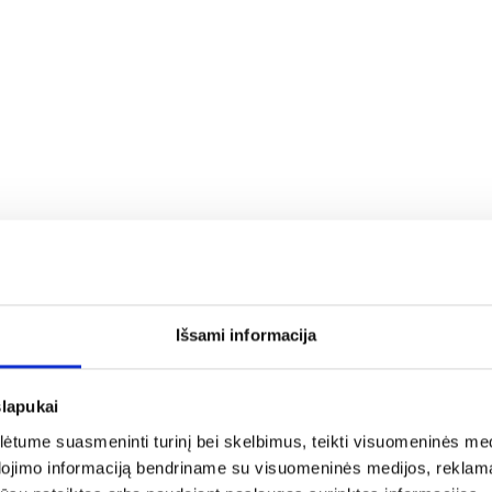
nti gryną uogų skonį – 2024 metų vynas „Richebourg“ (
nuogės buvo atskirtos nuo kekių ir lėtai fermentuo
s paskrudintose naujo ąžuolo statinėse brandintas 
yšnių, aviečių, rožių žiedlapių bei saldymedžio tonai
ir turi būti dosnus ir elegantiškas“. Čia pat J. Coudr
ys, nebijantis laiko: jo vynai brandinami daugiausiai
 rūsyje nenaudojant jokių naujų technologijų ar
į rinką tik tada, kai pasiekia reikiamą brandą. Jų 20
s avietėmis, rožių žiedlapiais, saldymedžiu bei mišk
Išsami informacija
 „Domaine Michel Gros“ nuo 2019 m. 7-oji karta.
slapukai
tume suasmeninti turinį bei skelbimus, teikti visuomeninės medij
dojimo informaciją bendriname su visuomeninės medijos, reklamav