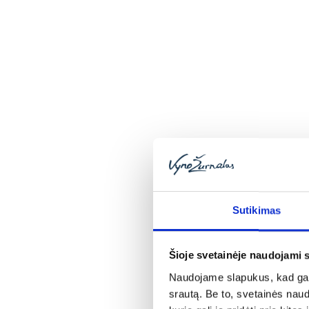
Michelis Gros’as tęsia tradiciją išryški
balai): po drakoniškos uogų atrankos vy
dvisienėse emaliuoto plieno talpose. Vo
stebina koncentracija bei tyrais tamsių v
Pierre’as Gros’as pabrėžia, kad „Pinot No
Bizot įrodo, kad ramybė yra vertybė.
Jean-Jacques’as Coudray-Bizot yra vyndar
nenaujose statinėse senoviniame XVII a.
perteklinių perpumpavimų ir išleidžiami 
„Echezeaux“ (95+ balai) kvepia laukinėmi
paklote.
Sutikimas
Pierre Gros valdo Vosne-Romane esančią
Šioje svetainėje naudojami 
Naudojame slapukus, kad galė
srautą. Be to, svetainės nau