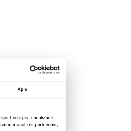
97
„Meursault“: sviestas ar citrusai?
tos
2022-ųjų derliaus apžvalga
vynas
2024-04-29
s.
Prieš kelis dešimtmečius pasirodžiusiame
ay-
„Sotbio vyno enciklopedijos“ (The
Sotheby’s wine Encyclopedia) leidime
Tomas Stevensonas rašo: „Geras
„Meursault“ visada turi būti gausus skonių:
riešutų, sviesto bei prieskonių natas
dažnai papildys medaus, cinamono bei
22-ųjų
vanilės niuansai.“ Panašių apibūdinimų
rasime visose seniau išleistose knygose
o
apie vyną. Tačiau galbūt laikas perrašyti
šiuos tomus, nes pastarųjų vynmečių
Apie
„Meursault“ vynas visai kitoks.
os funkcijas ir analizuoti
imo ir analizės partneriais,