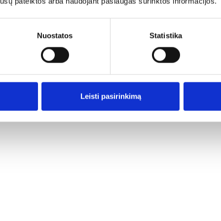
os jūsų pateiktos arba naudojant paslaugas surinktos informacijos.
Ar jums yra 20 metų?
Nuostatos
Statistika
Taip
Ne
Leisti pasirinkimą
stine Teillaud ir Marie-Andrée Nauleau.