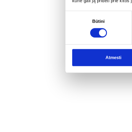
kurie gali ją pridėti prie kit
Sutikimo
Būtini
pasirinkimas
Atmesti
Marie-Chri