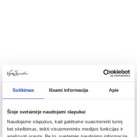
Toggle
navigatio
Ekologiško itališko vyno keliais
2017-12-14
Giedrius Lazutka
Sutikimas
Išsami informacija
Apie
Šioje svetainėje naudojami slapukai
Naudojame slapukus, kad galėtume suasmeninti turinį
bei skelbimus, teikti visuomeninės medijos funkcijas ir
analizuoti srautą. Be to, svetainės naudojimo informaciją